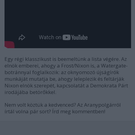
Egy régi klasszikust is beemeltünk a lista végére. Az
elnök emberei, ahogy a Frost/Nixon is, a Watergate-
botránnyal foglalkozik: az oknyomozó újságírók
munkáját mutatja be, ahogy leleplezik és feltárják
Nixon elnök szerepét, kapcsolatát a Demokrata Párt
irodájába betörőkkel.
Nem volt köztük a kedvenced? Az Aranypolgárról
írtál volna pár sort? Írd meg kommentben!