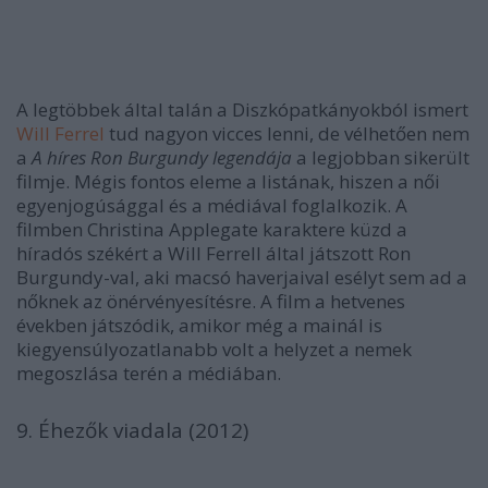
A legtöbbek által talán a Diszkópatkányokból ismert
Will Ferrel
tud nagyon vicces lenni, de vélhetően nem
a
A híres Ron Burgundy legendája
a legjobban sikerült
filmje. Mégis fontos eleme a listának, hiszen a női
egyenjogúsággal és a médiával foglalkozik
.
A
filmben Christina Applegate karaktere küzd a
híradós székért a Will Ferrell által játszott Ron
Burgundy-val, aki macsó haverjaival esélyt sem ad a
nőknek az önérvényesítésre.
A film a hetvenes
években játszódik, amikor még a mainál is
kiegyensúlyozatlanabb volt a helyzet a nemek
megoszlása terén a médiában.
9. Éhezők viadala (2012)