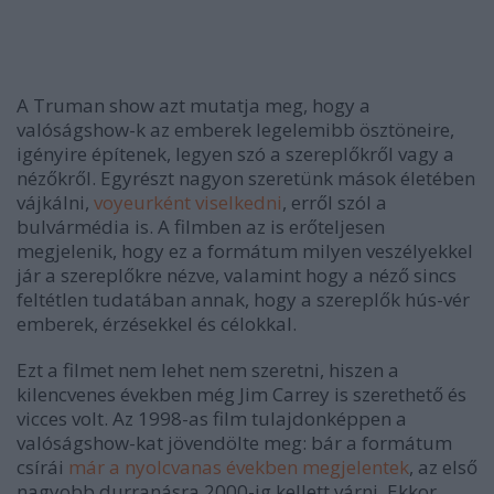
A
Truman show
azt mutatja meg
, hogy a
valóságshow-k az emberek legelemibb ösztöneire,
igényire építenek, legyen szó a szereplőkről vagy a
nézőkről.
Egyrészt
nagyon szeretünk mások életében
vájkálni,
voyeurként viselkedni
, erről szól a
bulvármédia is.
A filmben az is erőteljesen
megjelenik
, hogy ez a formátum milyen veszélyekkel
jár a szereplőkre nézve, valamint hogy a néző sincs
feltétlen tudatában annak, hogy a szereplők hús-vér
emberek, érzésekkel és célokkal.
Ezt a filmet
nem lehet nem szeretni, hiszen a
kilencvenes években még Jim Carrey is szerethető és
vicces volt. Az 1998-as film tulajdonképpen a
valóságshow-kat jövendölte meg: bár a formátum
csírái
már a nyolcvanas években megjelentek
, az első
nagyobb durranásra 2000-ig kellett várni. Ekkor