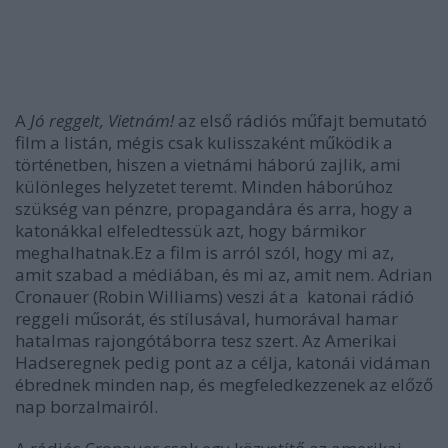
A
Jó reggelt, Vietnám!
az első rádiós műfajt bemutató
film a listán, mégis csak kulisszaként működik a
történetben, hiszen
a vietnámi háború zajlik, ami
különleges helyzetet teremt. Minden háborúhoz
szükség van pénzre, propagandára és arra, hogy a
katonákkal elfeledtessük azt, hogy bármikor
meghalhatnak.
Ez a film is arról szól, hogy mi az,
amit szabad a médiában, és mi az, amit nem. Adrian
Cronauer (Robin Williams) veszi át a katonai rádió
reggeli műsorát, és stílusával, humorával hamar
hatalmas rajongótáborra tesz szert. Az Amerikai
Hadseregnek pedig pont az a célja, katonái vidáman
ébrednek minden nap, és megfeledkezzenek az előző
nap borzalmairól.