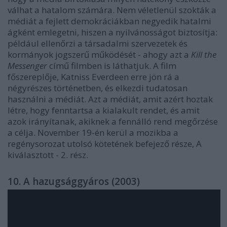
válhat a hatalom számára. Nem véletlenül szokták a
médiát a fejlett demokráciákban negyedik hatalmi
ágként emlegetni, hiszen a nyilvánosságot biztosítja:
például ellenőrzi a társadalmi szervezetek és
kormányok jogszerű működését - ahogy azt a
Kill the
Messenger
című filmben is láthatjuk. A film
főszereplője,
Katniss Everdeen erre jön rá a
négyrészes történetben, és elkezdi tudatosan
használni a médiát. Azt a médiát, amit azért hoztak
létre, hogy fenntartsa a kialakult rendet, és amit
azok irányítanak, akiknek a fennálló rend megőrzése
a célja. N
ovember 19-én kerül a mozikba a
regénysorozat utolsó kötetének befejező része, A
kiválasztott - 2. rész.
10. A hazugsággyáros (2003)