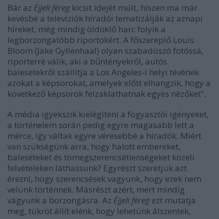
Bár az
Éjjeli féreg
kicsit idejét múlt, hiszen ma már
kevésbé a televíziók híradói tematizálják az aznapi
híreket, még mindig öldöklő harc folyik a
legborzongatóbb riportokért. A főszereplő Louis
Bloom (Jake Gyllenhaal) olyan szabadúszó fotóssá,
riporterré válik, aki a bűntényekről, autós
balesetekről szállítja a Los Angeles-i helyi tévének
azokat a képsorokat, amelyek előtt elhangzik, hogy a
következő képsorok felzaklathatnak egyes nézőket”.
A média igyekszik kielégíteni a fogyasztói igényeket,
a történelem során pedig egyre magasabb lett a
mérce, így váltak egyre véresebbé a híradók. M
iért
van szükségünk arra, hogy halott embereket,
baleseteket és tömegszerencsétlenségeket közeli
felvételeken láthassunk? Egyrészt
szeretjük azt
érezni, hogy szerencsések vagyunk, hogy ezek nem
velünk történnek. M
ásrészt
azért, mert mindig
vágyunk a borzongásra.
Az
Éjjeli féreg
ezt mutatja
meg,
tükröt állít
elénk, hogy lehetünk álszentek,