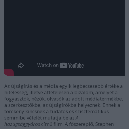
Az újságírás és a média egyik legbecsesebb értéke a
hitelesség, illetve áttételesen a bizalom, amelyet a
fogyasztók, nézők, olvasók az adott médiatermékbe,
a szerkesztőkbe, az újságírókba helyeznek. Ennek a
törékeny kincsnek a tudatos és szisztematikus
semmibe vételét mutatja be az
A
hazugsággyáros
című film. A főszereplő, Stephen