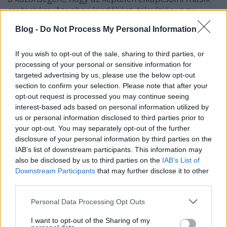
csatornára. Azonban kiadóként, televíziós vagy
rádiós csatorna tulajdonosként be tudjuk és merjük-
Blog -
Do Not Process My Personal Information
e vállalni, hogy a mi nevünkkel, a brandünk égisze
alatt valaki rendszeresen megbotránkoztassa a
közönségünket? Persze, van az a pénz. Nehéz azt
If you wish to opt-out of the sale, sharing to third parties, or
belőni, hogy mi az, ami még vicces, mi az, ami miatt
processing of your personal or sensitive information for
még nem kapcsolnak el a hallgatók, és mi az, ami
targeted advertising by us, please use the below opt-out
section to confirm your selection. Please note that after your
miatt még nem mennek el a hirdetők. Ezekről a
opt-out request is processed you may continue seeing
döntésekről is szól a film és ez az, ami többletet ad
interest-based ads based on personal information utilized by
hozzá az életrajzi elemeken túl.
us or personal information disclosed to third parties prior to
your opt-out. You may separately opt-out of the further
6. Kill the Messenger (2014)
disclosure of your personal information by third parties on the
IAB’s list of downstream participants. This information may
also be disclosed by us to third parties on the
IAB’s List of
Downstream Participants
that may further disclose it to other
third parties.
Please note that this website/app uses one or more Google
Personal Data Processing Opt Outs
services and may gather and store information including but
not limited to your visit or usage behaviour. You may click to
I want to opt-out of the Sharing of my