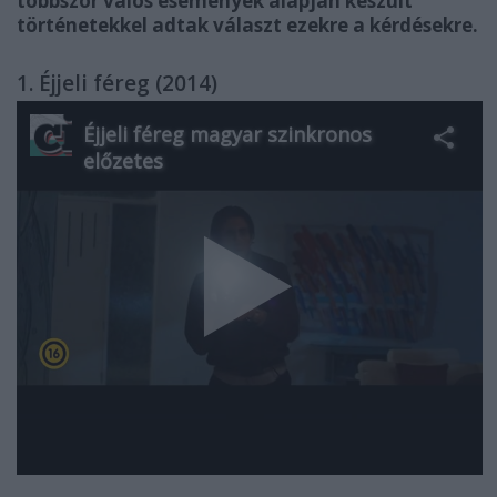
többször valós események alapján készült
történetekkel adtak választ ezekre a kérdésekre.
1. Éjjeli féreg (2014)