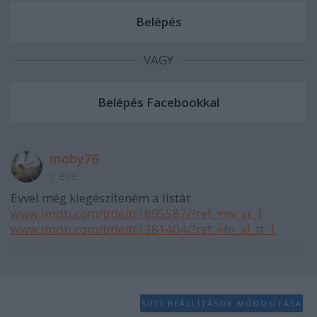
VAGY
moby76
7 éve
Evvel még kiegészíteném a listát
www.imdb.com/title/tt1895587/?ref_=nv_sr_1
www.imdb.com/title/tt1381404/?ref_=fn_al_tt_1
SÜTI BEÁLLÍTÁSOK MÓDOSÍTÁSA