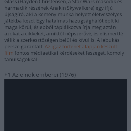
Glass (Hayden Christensen, a Star Wars második és
harmadik részének Anakin Skywalkere) egy ifjú
újságíró, aki a kemény munka helyett életveszélyes
játékba kezd. Egy hatalmas hazugsághálót épít ki
maga körül, és ebből táplálkozva írja meg aztán
azokat a cikkeket, amiktől népszerűvé, és elismertté
válik a szerkesztőségen belül és kívül is. A lebukás
persze garantált.
Az igaz történet alapján készült
film
fontos médiaetikai kérdéseket feszeget, komoly
tanulságokkal.
+1 Az elnök emberei (1976)