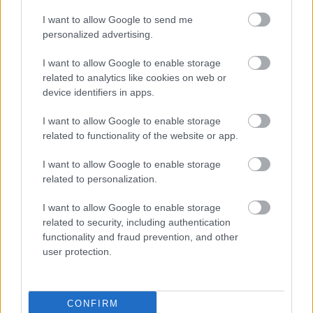
ennek során pedig felmerül a gyanú, hogy a CIA-nak
köze lehet az amerikai nagyvárosokat ellepő olcsó
I want to allow Google to send me
droghoz. Gary Webb arra az eredményre jut, hogy a
personalized advertising.
CIA részesedik a drogkereskedelemből, és az így
befolyó pénzt a nicaraguai Kontrák támogatására
I want to allow Google to enable storage
használja fel. Bár
Webb úgy látott neki a történet
related to analytics like cookies on web or
felgöngyölítésének, hogy a szerkesztője is és a
device identifiers in apps.
kiadója is áldását adta a sztorira, de azért
I want to allow Google to enable storage
nekimenni a világ egyik legerősebb szervezetének
related to functionality of the website or app.
nem életbiztosítás. A cikkeket követően a háttérben
megmozdul valami, a nagy lapok igyekeznek cáfolni
I want to allow Google to enable storage
Webb állításait,
a kiadó
eleinte kitart az újságírója
related to personalization.
mellett, azonban amikor kiderül, hogy a támadások
nem hagynak alább, szép lassan kihátrál Webb
I want to allow Google to enable storage
mögül és magára hagy
ja.
related to security, including authentication
functionality and fraud prevention, and other
Később az amerikai kormányzat vizsgálóbizottságot
user protection.
is felállít az ügy kivizsgálására, ez azonban nem hoz
egyértelmű eredményt. Webb még a sajtó
támadásai alatt felmond, később további
CONFIRM
oknyomozó anyagokon dolgozik, azonban 2004-ben