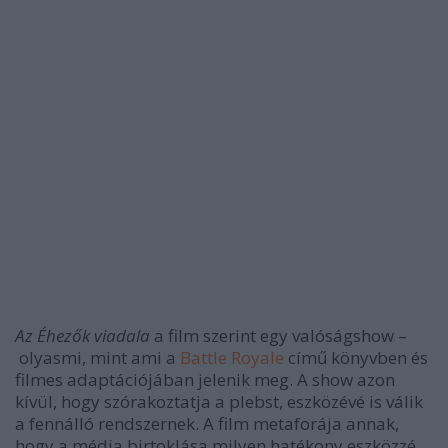
Az Éhezők viadala
a film szerint egy valóságshow –
olyasmi, mint ami a
Battle Royale
című könyvben és
filmes adaptációjában jelenik meg. A show
azon
kívül, hogy szórakoztatja a plebst, eszközévé is válik
a fennálló rendszernek. A film metaforája annak,
hogy a média birtoklása milyen hatékony eszközzé