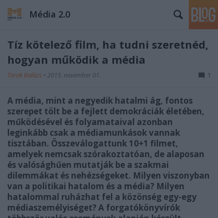
Média 2.0
Tíz kötelező film, ha tudni szeretnéd,
hogyan működik a média
Török Balázs
•
2015. november 01.
1
A média, mint a negyedik hatalmi ág, fontos
szerepet tölt be a fejlett demokráciák életében,
működésével és folyamataival azonban
leginkább csak a médiamunkások vannak
tisztában. Összeválogattunk 10+1 filmet,
amelyek nemcsak szórakoztatóan, de alaposan
és valósághűen mutatják be a szakmai
dilemmákat és nehézségeket. Milyen viszonyban
van a politikai hatalom és a média? Milyen
hatalommal ruházhat fel a közönség egy-egy
médiaszemélyiséget? A forgatókönyvírók