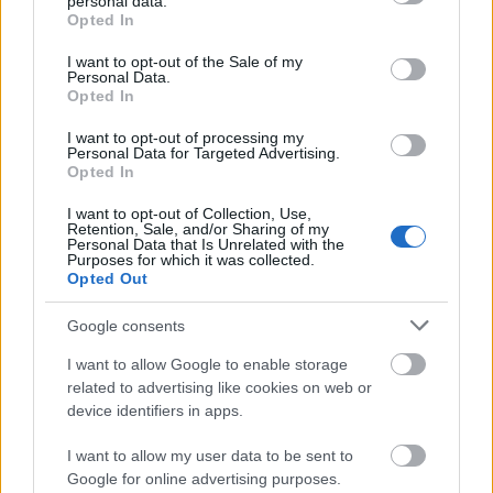
personal data.
grant or deny consent to Google and its third-party tags to
Opted In
use your data for below specified purposes in below Google
consent section.
I want to opt-out of the Sale of my
Personal Data.
Opted In
I want to opt-out of processing my
Personal Data for Targeted Advertising.
Opted In
I want to opt-out of Collection, Use,
A médiában örök dilemma, hogy milyen
Retention, Sale, and/or Sharing of my
Personal Data that Is Unrelated with the
szerkesztőségeket tartson fenn egy kiadó: olyat, ami
Purposes for which it was collected.
döntően saját anyagokkal dolgozik, vagy olyat, ami
Opted Out
inkább csak átveszi azokat. Ez egy presztízs jellegű
kérdés lehet, miközben kőkeményen anyagi is. A
z
Google consents
oknyomozó újságírásnál az újságíró hetekig, akár
I want to allow Google to enable storage
hónapokig dolgozik egy ügy feltérképezésén, az
related to advertising like cookies on web or
adatok leellenőrzésén, és ez rengeteg pénzbe kerül.
device identifiers in apps.
A
Kill the Messenger
egy ilyen oknyomozást mutat be.
I want to allow my user data to be sent to
Az újságíró a drogkereskedelmet vizsgálja meg,
Google for online advertising purposes.