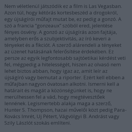
Nem véletlenül játszódik ez a
film
is Las Vegasban.
Azon túl, hogy kétórás kortesbeszéd a drogokról,
egy
újságírói műfajt mutat be, ez pedig a gonzó.
A
szó a francia “gonzeaux” szóból
ered
, jelentése
fényes ösvény. A gonzó az újságírás azon fajtája,
amelyben erős a szubjektivitás, az író keveri a
tényeket és a fikciót. A szerző alárendeli a tényeket
az üzenet hatásának felerősítése érdekében. Ez
persze az egyik legfontosabb sajtóetikai kérdést veti
fel, mégpedig a hitelességét, hiszen az olvasó nem
lehet biztos abban, hogy igaz az, amit leír az
újságíró vagy bemutat a riporter. Ezért kell ebben a
műfajban nagyon óvatosan alkotni. Ismerni kell a
határait és magát a közönségünket is, hogy ne
merülhessen fel a vád, hogy megtévesztőek
lennének.
Legismertebb alakja maga a szerző,
Hunter S. Thompson, hazai művelői közt pedig Para-
Kovács Imrét, Uj Pétert, Vágvölgyi B. Andrást vagy
Szily Lászlót
szokás említeni
.