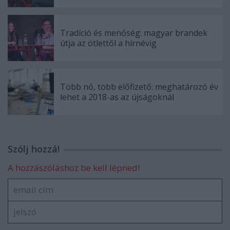
Tradíció és menőség: magyar brandek
útja az ötlettől a hírnévig
Több nő, több előfizető: meghatározó év
lehet a 2018-as az újságoknál
Szólj hozzá!
A hozzászóláshoz be kell lépned!