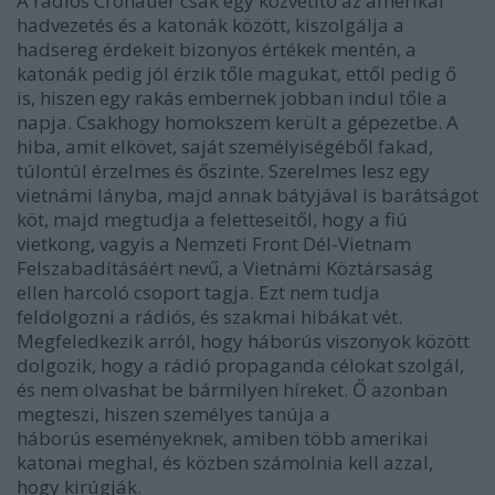
A rádiós Cronauer csak egy közvetítő az amerikai
hadvezetés és a katonák között, kiszolgálja a
hadsereg érdekeit bizonyos értékek mentén, a
katonák pedig jól érzik tőle magukat, ettől pedig ő
is, hiszen egy rakás embernek jobban indul tőle a
napja. Csakhogy homokszem került a gépezetbe.
A
hiba, amit elkövet, saját személyiségéből fakad,
túlontúl érzelmes és őszinte. Szerelmes lesz egy
vietnámi lányba, majd annak bátyjával is barátságot
köt, majd megtudja
a feletteseitől, hogy a fiú
vietkong, vagyis a
Nemzeti Front Dél-Vietnam
Felszabadításáért nevű, a Vietnámi Köztársaság
ellen harcoló csoport tagja
. Ezt nem
tudja
feldolgozni a rádiós, és szakmai hibákat vét.
Megfeledkezik arról, hogy háborús viszonyok között
dolgozik, hogy a rádió propaganda célokat szolgál,
és nem olvashat be bármilyen híreket. Ő azonban
megteszi, hiszen személyes tanúja a
háborús eseményeknek, amiben több amerikai
katonai meghal, és közben számolnia kell azzal,
hogy kirúgják.