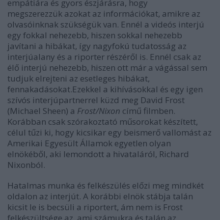
empátiára és gyors észjárásra,
hogy
megszerezzük
azokat az információkat, amikre az
olvasóinknak szükségük van.
Ennél a videós interjú
egy fokkal nehezebb,
hiszen
sokkal nehezebb
javítani a hibákat, így nagyfokú tudatosság az
interjúalany és a riporter részéről is. Ennél csak az
élő interjú nehezebb,
hiszen
ott már a vágással sem
tudjuk elrejteni az esetleges hibákat,
fennakadásokat.
Ezekkel a kihívásokkal és egy igen
szívós interjúpartnerrel küzd meg David Frost
(Michael Sheen) a
Frost/Nixon
című filmben.
K
orábban csak szórakoztató műsorokat készített,
célul tűzi ki, hogy kicsikar egy beismerő vallomást az
Amerikai Egyesült Államok egyetlen olyan
elnökéből, aki lemondott a hivataláról, Richard
Nixonból.
Hatalmas munka és felkészülés előzi meg mindkét
oldalon az interjút. A korábbi elnök stábja talán
kicsit le is becsüli a riportert, ám nem is Frost
felkészültsége az, ami számukra és talán az