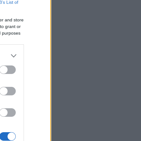
B’s List of
er and store
to grant or
ed purposes