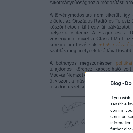
Alkotmánybírósághoz a módosítást, ame
A törvénymódosítás nem sikerült, íg
elődje, az Országos Rádió és Televízió
köszönhetően kiírt egy új pályázatot, 
helyezte előtérbe. A Sláger és a 
versenyben, mivel a Class FM-et üz
konzorcium bevételük
50-55 százalékát
szabták meg, melynek lejártával további
A botrányos megszűnésben
politik
tulajdonosi köréhez kapcsolható vol
Magyar Nemzet és Lánchíd Rádió) is. A 
őt viszont a második Orbán-kormány létre
Blog -
Do 
tulajdonrészét, az Advenio új főrészvén
If you wish 
sensitive in
confirm you
continue se
information 
further disc