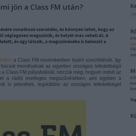
 mi jön a Class FM után?
K
ésére vonatkozó szerződés, és könnyen lehet, hogy az
R
l véglegesen megszűnik, és helyét más veheti át. A
A 
letett, és úgy látszik, a megszűnésébe is beleszól a
te
PR
sze
ítani
a Class FM novemberben lejáró szerződését, így
 búcsút mondhatnak az egyetlen országos lefedettségű
M
 a Class FM pályafutását, nézzük meg, hogyan indult az
A 
pet a rádió esetleges megszűnésében, ami egyben a
ko
t is jelentheti, legalábbis az országos lefedettséget
ko
Sz
K