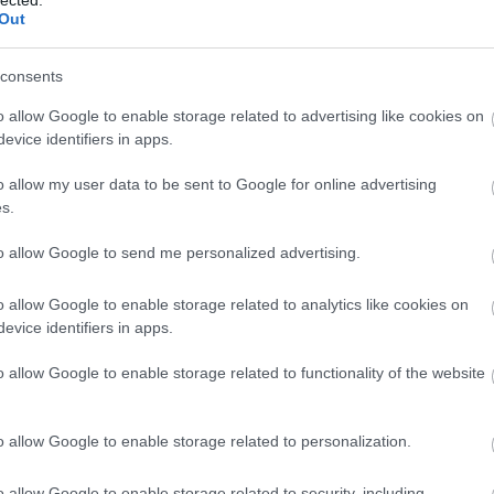
ettük pedig létrejött két új országos rádió a
régiek
Out
.
consents
FM egyeduralma
o allow Google to enable storage related to advertising like cookies on
ar átvették a piacot: a Class FM már a kezdetekben
evice identifiers in apps.
rével, Jáksó Lászlóval és Sebestyén Balázzsal, az új
 hamar nekivágott a sugárzásnak. A Neo FM indulása nem
o allow my user data to be sent to Google for online advertising
tt, míg szerződést kötöttek az egykori slágeres
s.
skor Gáborral, és az új rádió arculata körül is voltak
esen működött a két adó, úgy nézett ki, hogy minden
to allow Google to send me personalized advertising.
tt médiaszolgáltatási díj fizetésére is kedvezményeket
o allow Google to enable storage related to analytics like cookies on
 Fidesz-közeli nagyvállalkozók által birtokolt
Class FM
evice identifiers in apps.
, ami hatalmas bevételeket jelentett számára, míg
től esett el. A csatorna a jó hallgatottság ellenére nem
o allow Google to enable storage related to functionality of the website
a pályázatban felajánlott összeget, így szépen lassan
 segíteni az akadozóan fizető adót, fizetési határidőket
súlyosabb lett, és véglegesen eladósodott, körülbelül 750
o allow Google to enable storage related to personalization.
felé. Miután a csatorna többszöri felszólításra sem kezdte
s 20-án az
NMHH felbontotta
a frekvenciaszerződését.
o allow Google to enable storage related to security, including