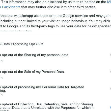
. This information may also be disclosed by us to third parties on the
IA
Participants
that may further disclose it to other third parties.
 that this website/app uses one or more Google services and may gath
including but not limited to your visit or usage behaviour. You may click 
 to Google and its third-party tags to use your data for below specifi
ogle consent section.
l Data Processing Opt Outs
orrás:
www.music.hu
o opt-out of the Sharing of my personal data.
In
rült kiűzni a magyar médiapiacról az Egyesült Államok
o opt-out of the Sale of my Personal Data.
 az EMMIS Communicationt. Az amerikai diplomácia
nem
In
ykövetségről kiszivárgott jelentésben a magyar korrupció
gszüntetést. A Sláger Rádió megszűnése ellen Jeffrey H.
to opt-out of processing my Personal Data for Targeted
otta a hallgatóságot is, arra kérte az embereket, hogy
ing.
kozásukat a kormány felé, és szimpátiájukat a rádióval. A
In
k alá, és a közösségi oldalakon
több mozgalom is
k a rádiók helyzetén. A két megszüntetett rádió próbált
o opt-out of Collection, Use, Retention, Sale, and/or Sharing
ersonal Data that Is Unrelated with the Purposes for which it
ikerrel, így a Sláger és a Danubius eltűntek a magyar
lected.