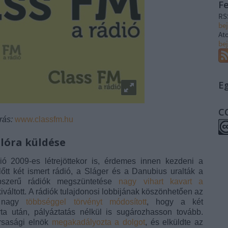
F
RS
be
At
be
E
C
rás:
www.classfm.hu
dlóra küldése
ió 2009-es létrejöttekor is, érdemes innen kezdeni a
őtt két ismert rádió, a Sláger és a Danubius uralták a
pszerű rádiók megszüntetése
nagy vihart kavart a
s kiváltott. A rádiók tulajdonosi lobbijának köszönhetően az
n nagy
többséggel törvényt módosított
, hogy a két
rta után, pályáztatás nélkül is sugározhasson tovább.
ársasági elnök
megakadályozta a dolgot
, és elküldte az