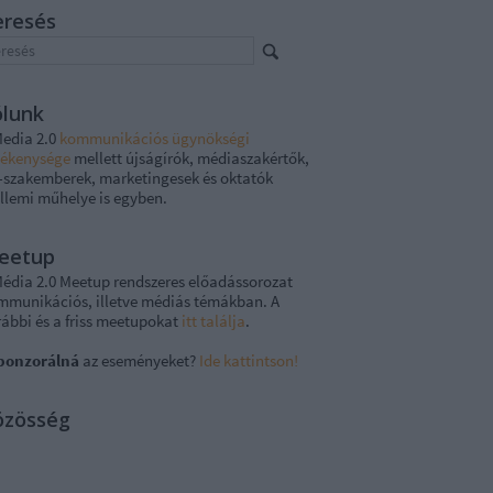
eresés
ólunk
Media 2.0
kommunikációs ügynökségi
vékenysége
mellett újságírók, médiaszakértők,
-szakemberek, marketingesek és oktatók
llemi műhelye is egyben.
eetup
Média 2.0 Meetup rendszeres előadássorozat
mmunikációs, illetve médiás témákban. A
rábbi és a friss meetupokat
itt találja
.
ponzorálná
az eseményeket?
Ide kattintson!
özösség