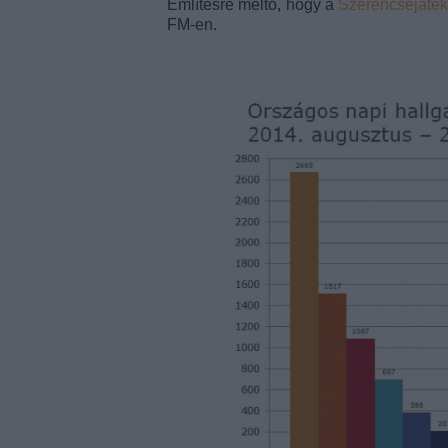
Említésre méltó, hogy a
Szerencsejáték
FM-en.