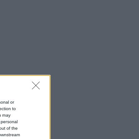
sonal or
ection to
ou may
 personal
out of the
 downstream