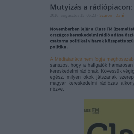
Mutyizás a rádiópiacon:
2016. augusztus 15. 06:23
-
Szuromi Dani
Novemberben lejár a Class FM üzemeltet
országos kereskedelmi rádió adása ősztő
csatorna politikai viharok közepette szü
politika.
A Médiatanács nem fogja meghosszabb
sanszos, hogy a hallgatók hamarosan
kereskedelmi rádiónak.
Kövessük végig
egész, milyen okok játszanak szere
magyar kereskedelmi rádiózás alkonyá
nézve.