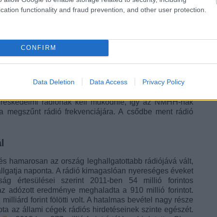
cation functionality and fraud prevention, and other user protection.
ették, amelyek miatt jogi vita vette kezdetét: mivel a Neo
időpontjában, a Médiatanács a vonatkozó törvény szerint
ág viszont a médiatörvényben foglaltak szerint járt el.
 amerikai befektetők szerezték meg maguknak, de ez sem
CONFIRM
atársai a több hónapja elmaradó fizetések miatt,
2012.
dásukat.
Data Deletion
Data Access
Privacy Policy
a Class FM monopolhelyzetbe került a kereskedelmi
atörvény elődjével, az 1996-os törvénnyel szemben nem
 kereskedelmi rádiónak kell működnie, így az NMHH-nak
t a megszűnt rádió frekvenciájára. A csődbe ment rádió
l
s hamarosan az ország leghallgatottabb rádiójává vált,
allgatja naponta. A rádió kimagaslóan nyereséges éveket
g értesülései szerint 2011-ben 54 millió forintos
z adózott eredménye meghaladta a 910 millió forintot.
illiárd forint fölötti volt. A hatalmas bevétel nagy része
a az állami cégek rádiós hirdetéseinek szinte egészét.