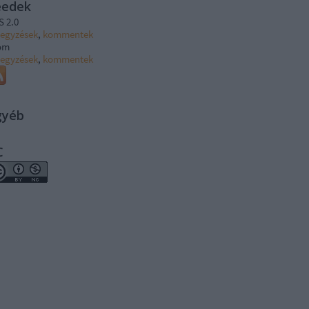
eedek
S 2.0
jegyzések
,
kommentek
om
jegyzések
,
kommentek
gyéb
C