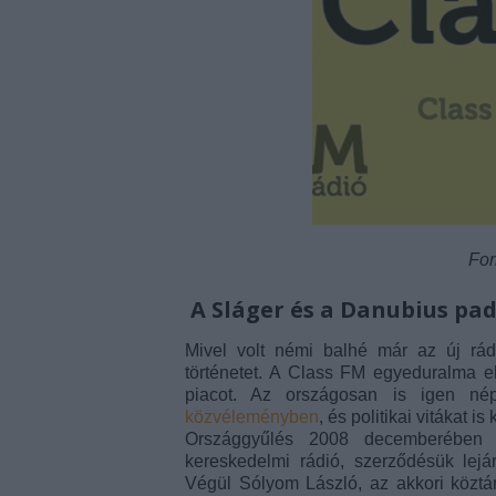
For
A Sláger és a Danubius pa
Mivel volt némi balhé már az új rád
történetet. A Class FM egyeduralma el
piacot. Az országosan is igen né
közvéleményben
, és politikai vitákat i
Országgyűlés 2008 decemberébe
kereskedelmi rádió, szerződésük lejá
Végül Sólyom László, az akkori közt