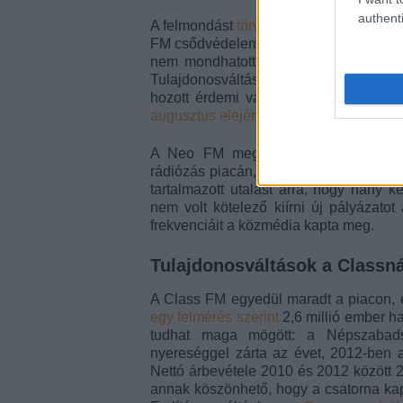
authenti
A felmondást
törvényi ütközések
nehezít
FM csődvédelem alatt állt a felmondás 
nem mondhatott volna fel neki, a hatós
Tulajdonosváltás is történt a Neónál,
hozott érdemi változást, a rádió munk
augusztus elején benyújtották a felmon
A Neo FM megszűnésével riválisa, 
rádiózás piacán, mivel a 2010-es médi
tartalmazott utalást arra, hogy hány
nem volt kötelező kiírni új pályázato
frekvenciáit a közmédia kapta meg.
Tulajdonosváltások a Classná
A Class FM egyedül maradt a piacon, é
egy felmérés szerint
2,6 millió ember h
tudhat maga mögött: a Népszabadsá
nyereséggel zárta az évet, 2012-ben a
Nettó árbevétele 2010 és 2012 között 2 m
annak köszönhető, hogy a csatorna kapt