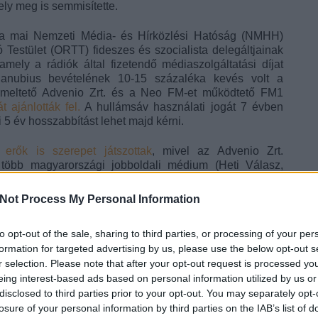
ly meg is semmisítette.
y a mai Nemzeti Média- és Hírközlési Hatóság (NMHH)
 Testület (ORTT) fideszes és szocialista delegáltjainak
amely a rádiók által fizetendő médiaszolgáltatási díjat
Danubius bevételének 10-15 százaléka kevés volt a
emeltető Advenio Zrt. és a Neo FM-et működtető FM1
 ajánlották fel.
A hullámsáv használati jogát 7 évben
 5 év hosszabbítást lehet majd kérni.
ai erők is szerepet játszottak
, mivel az Advenio Zrt.
t több magyarországi jobboldali médium (Heti Válasz,
rádiót üzemeltető cég főrészvényese Fellegi Tamás volt,
jöttekor felkérték fejlesztési miniszternek, így eladta a
Not Process My Personal Information
yese pedig Nyerges Zsolt lett.
to opt-out of the sale, sharing to third parties, or processing of your per
formation for targeted advertising by us, please use the below opt-out s
r selection. Please note that after your opt-out request is processed y
eing interest-based ads based on personal information utilized by us or
disclosed to third parties prior to your opt-out. You may separately opt-
losure of your personal information by third parties on the IAB’s list of