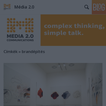
Média 2.0
Címkék
»
brandépítés