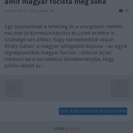
amit magyar focista még soha
user protection.
Háhner Petra
•
2016. július 10.
10
Egy sportolónak a tehetség és a szorgalom mellett
ma már jó kommunikációra és üzleti érzékre is
szüksége van ahhoz, hogy kiemelkedővé váljon.
Király Gábor, a magyar válogatott kapusa – az egyik
legnépszerűbb magyar focista – először azzal
robbant be a nemzetközi közvéleménybe, hogy
profin védett az…
SÜTI BEÁLLÍTÁSOK MÓDOSÍTÁSA
mobil
|
teljes