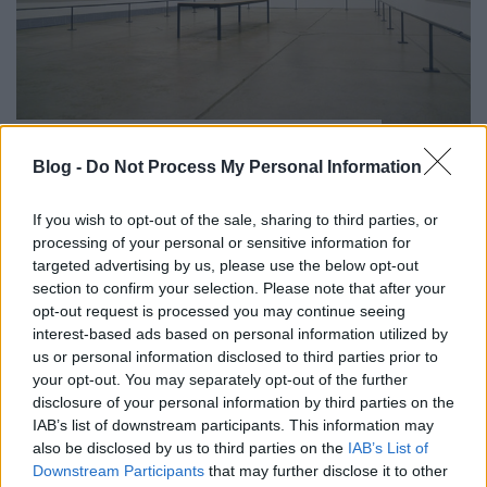
A legjobb művésznek is kell a
tudatos kommunikáció
Blog -
Do Not Process My Personal Information
Kemény Gabriella
•
2018. november 20.
0
If you wish to opt-out of the sale, sharing to third parties, or
processing of your personal or sensitive information for
Hiba azt gondolni, hogy a művészetnek nem kell
targeted advertising by us, please use the below opt-out
közönségkapcsolatokat ápolni. Egy ihletett
section to confirm your selection. Please note that after your
alkotónak ugyan mindig van hely a társadalom
opt-out request is processed you may continue seeing
szívében, de nem biztos, hogy a művész tudja, merre
interest-based ads based on personal information utilized by
is van a célközönsége. A legigényesebb alkotások is
us or personal information disclosed to third parties prior to
elsikkadnak, ha nem találják meg a megfelelő
your opt-out. You may separately opt-out of the further
disclosure of your personal information by third parties on the
kommunikációs…
IAB’s list of downstream participants. This information may
also be disclosed by us to third parties on the
IAB’s List of
Downstream Participants
that may further disclose it to other