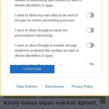
Sajtműhely és az Ilcsi Szépítő Füvek esetében. A
device identifiers in apps.
három márka képviselői (Tolnai Viktória, Cserpes
I want to allow my user data to be sent to
István és Molnár…
Google for online advertising purposes.
I want to allow Google to send me
personalized advertising.
I want to allow Google to enable storage
related to analytics like cookies on web or
device identifiers in apps.
I want to allow Google to enable storage
CONFIRM
related to functionality of the website or app.
I want to allow Google to enable storage
related to personalization.
Data Deletion
Data Access
Privacy Policy
I want to allow Google to enable storage
Király Gábor olyan márkát épített,
related to security, including authentication
functionality and fraud prevention, and other