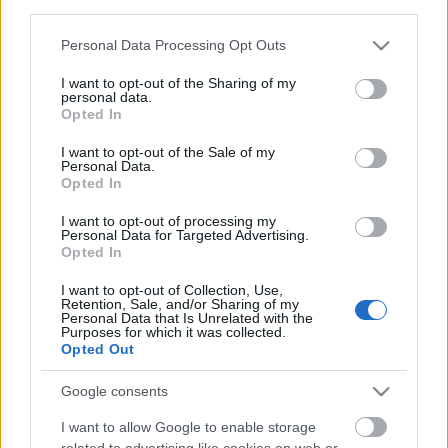
third parties.
Please note that this website/app uses one or more Google
Personal Data Processing Opt Outs
services and may gather and store information including but
not limited to your visit or usage behaviour. You may click to
I want to opt-out of the Sharing of my
personal data.
grant or deny consent to Google and its third-party tags to
Opted In
use your data for below specified purposes in below Google
consent section.
I want to opt-out of the Sale of my
Personal Data.
Opted In
I want to opt-out of processing my
Personal Data for Targeted Advertising.
Opted In
Tradíció és menőség: magyar
I want to opt-out of Collection, Use,
brandek útja az ötlettől a hírnévig
Retention, Sale, and/or Sharing of my
Personal Data that Is Unrelated with the
Somody Evelin
•
2018. február 26.
0
Purposes for which it was collected.
Opted Out
Gumitalpú dorgo, habos kakaó és gyanta füst.
Google consents
Egyikről sem gondolnánk, hogy egy-egy
csúcskategóriás márka alapköveiként szolgálhatnak,
I want to allow Google to enable storage
pedig pont így történt ez a Dorko, a Cserpes
related to advertising like cookies on web or